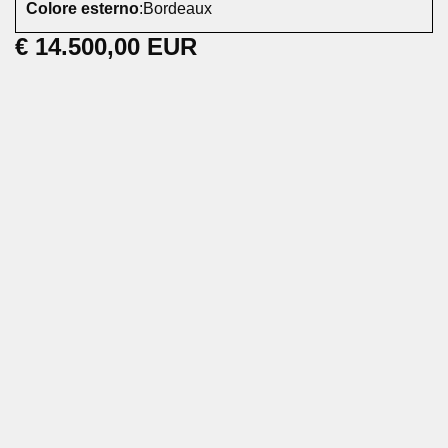
Colore esterno
:
Bordeaux
€ 14.500,00 EUR
Autovettura in ottime condizioni generali, curata e ben
tenuta, dal design sportivo e moderno,
completa di un ricco equipaggiamento tecnologico e di
sicurezza.
Principali dotazioni:
Fari Full LED
Fari fendinebbia
Cerchi in lega da 18"
Keyless Entry
Climatizzatore automatico bi-zona
Apple CarPlay e Android Auto
Radio DAB con comandi al volante
Bluetooth
Computer di bordo
Virtual Cockpit
Vetri posteriori oscurati